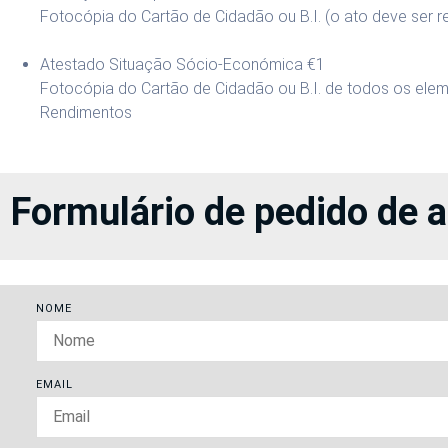
Fotocópia do Cartão de Cidadão ou B.I. (o ato deve ser r
Atestado Situação Sócio-Económica
€1
Fotocópia do Cartão de Cidadão ou B.I. de todos os el
Rendimentos
Formulário de pedido de 
NOME
EMAIL