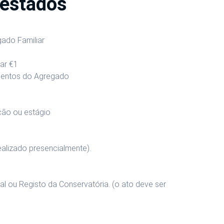
testados
ado Familiar
iar
€1
ementos do Agregado
ção ou estágio
ealizado presencialmente).
al ou Registo da Conservatória. (o ato deve ser