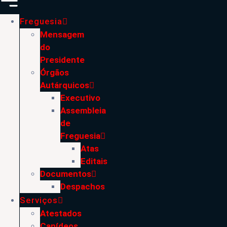
Freguesia
Mensagem
do
Presidente
Órgãos
Autárquicos
Executivo
Assembleia
de
Freguesia
Atas
Editais
Documentos
Despachos
Serviços
Atestados
Canídeos