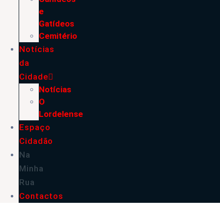
e
Gatídeos
Cemitério
Notícias
da
Cidade
Notícias
O
Lordelense
Espaço
Cidadão
Na
Minha
Rua
Contactos