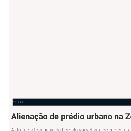
Avisos
Alienação de prédio urbano na Z
A Junta de Freguesia de Lordelo vai voltar a promover a