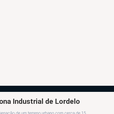
ona Industrial de Lordelo
 alienação de um terreno urbano com cerca de 15