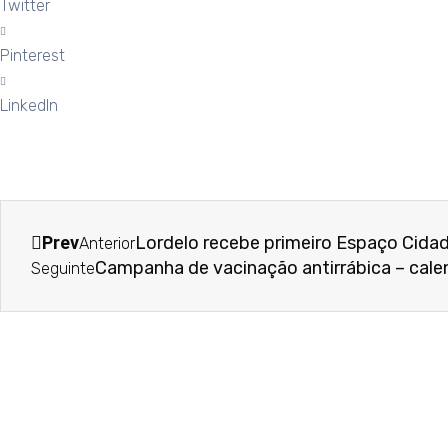
Twitter
Pinterest
LinkedIn
Prev
Lordelo recebe primeiro Espaço Cida
Anterior
Campanha de vacinação antirrábica – calend
Seguinte