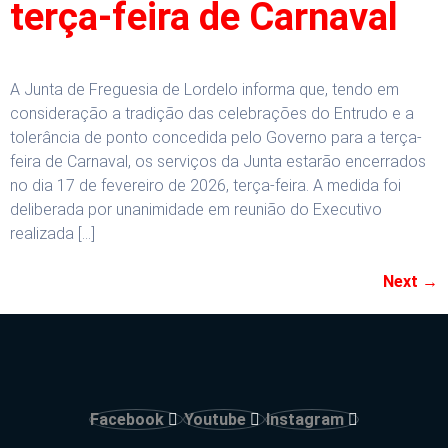
terça-feira de Carnaval
A Junta de Freguesia de Lordelo informa que, tendo em
consideração a tradição das celebrações do Entrudo e a
tolerância de ponto concedida pelo Governo para a terça-
feira de Carnaval, os serviços da Junta estarão encerrados
no dia 17 de fevereiro de 2026, terça-feira. A medida foi
deliberada por unanimidade em reunião do Executivo
realizada […]
Next
→
Facebook
Youtube
Instagram