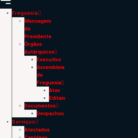
Freguesia
Mensagem
do
Presidente
Órgãos
Autárquicos
Executivo
Assembleia
de
Freguesia
Atas
Editais
Documentos
Despachos
Serviços
Atestados
Canídeos