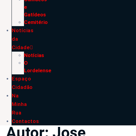
e
Gatídeos
Cemitério
Notícias
da
Cidade
Notícias
O
Lordelense
Espaço
Cidadão
Na
Minha
Rua
Contactos
Autor:
Jose