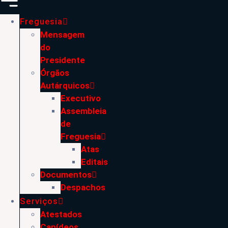
Freguesia
Mensagem
do
Presidente
Órgãos
Autárquicos
Executivo
Assembleia
de
Freguesia
Atas
Editais
Documentos
Despachos
Serviços
Atestados
Canídeos