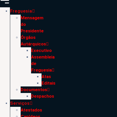
Freguesia
Mensagem
do
Presidente
Órgãos
Autárquicos
Executivo
Assembleia
de
Freguesia
Atas
Editais
Documentos
Despachos
Serviços
Atestados
Canídeos