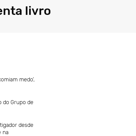
nta livro
 comiam medo’,
o do Grupo de
tigador desde
e na