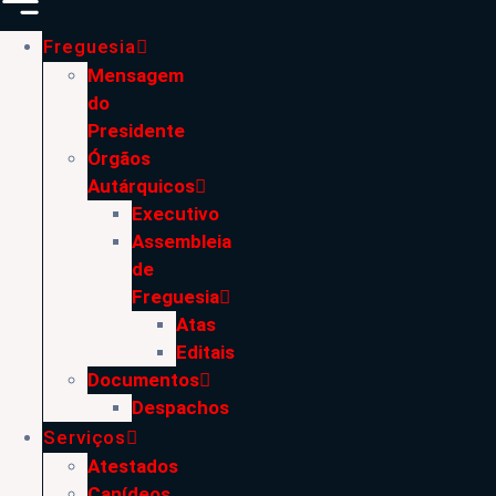
Freguesia
Mensagem
do
Presidente
Órgãos
Autárquicos
Executivo
Assembleia
de
Freguesia
Atas
Editais
Documentos
Despachos
Serviços
Atestados
Canídeos