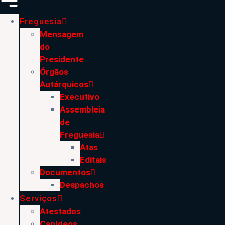
Freguesia
Mensagem
do
Presidente
Órgãos
Autárquicos
Executivo
Assembleia
de
Freguesia
Atas
Editais
Documentos
Despachos
Serviços
Atestados
Canídeos