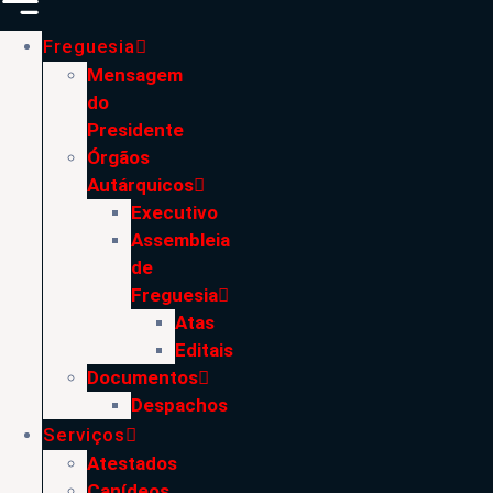
Freguesia
Mensagem
do
Presidente
Órgãos
Autárquicos
Executivo
Assembleia
de
Freguesia
Atas
Editais
Documentos
Despachos
Serviços
Atestados
Canídeos