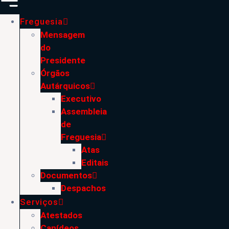
Freguesia
Mensagem
do
Presidente
Órgãos
Autárquicos
Executivo
Assembleia
de
Freguesia
Atas
Editais
Documentos
Despachos
Serviços
Atestados
Canídeos