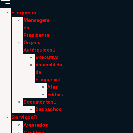
Freguesia
Mensagem
do
Presidente
Órgãos
Autárquicos
Executivo
Assembleia
de
Freguesia
Atas
Editais
Documentos
Despachos
Serviços
Atestados
Canídeos