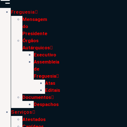
Freguesia
Mensagem
do
Presidente
Órgãos
Autárquicos
Executivo
Assembleia
de
Freguesia
Atas
Editais
Documentos
Despachos
Serviços
Atestados
Canídeos